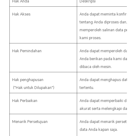
Hak Anda
Deskripsi
Hak Akses
Anda dapat meminta konfirmasi 
tentang Anda diproses dan, jika 
memperoleh salinan data pribad
kami proses.
Hak Pemindahan
Anda dapat memperoleh data ter
Anda berikan pada kami dalam f
dibaca oleh mesin.
Hak penghapusan
Anda dapat menghapus data An
("Hak untuk Dilupakan")
tertentu.
Hak Perbaikan
Anda dapat memperbaiki data A
akurat serta melengkapi data y
Menarik Persetujuan
Anda dapat menarik persetujua
data Anda kapan saja.