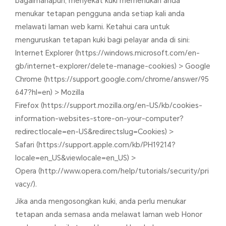
bagaimanapun, menyekat kuki memerlukan anda
menukar tetapan pengguna anda setiap kali anda
melawati laman web kami. Ketahui cara untuk
menguruskan tetapan kuki bagi pelayar anda di sini:
Internet Explorer (https://windows.microsoft.com/en-
gb/internet-explorer/delete-manage-cookies) > Google
Chrome (https://support.google.com/chrome/answer/95
647?hl=en) > Mozilla
Firefox (https://support.mozilla.org/en-US/kb/cookies-
information-websites-store-on-your-computer?
redirectlocale=en-US&redirectslug=Cookies) >
Safari (https://support.apple.com/kb/PH19214?
locale=en_US&viewlocale=en_US) >
Opera (http://www.opera.com/help/tutorials/security/pri
vacy/).
Jika anda mengosongkan kuki, anda perlu menukar
tetapan anda semasa anda melawat laman web Honor