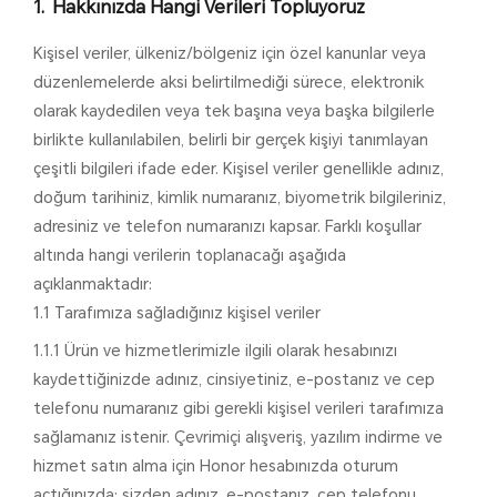
Hakkınızda Hangi Verileri Topluyoruz
Kişisel veriler, ülkeniz/bölgeniz için özel kanunlar veya
düzenlemelerde aksi belirtilmediği sürece, elektronik
olarak kaydedilen veya tek başına veya başka bilgilerle
birlikte kullanılabilen, belirli bir gerçek kişiyi tanımlayan
çeşitli bilgileri ifade eder. Kişisel veriler genellikle adınız,
doğum tarihiniz, kimlik numaranız, biyometrik bilgileriniz,
adresiniz ve telefon numaranızı kapsar. Farklı koşullar
altında hangi verilerin toplanacağı aşağıda
açıklanmaktadır:
1.1 Tarafımıza sağladığınız kişisel veriler
1.1.1 Ürün ve hizmetlerimizle ilgili olarak hesabınızı
kaydettiğinizde adınız, cinsiyetiniz, e-postanız ve cep
telefonu numaranız gibi gerekli kişisel verileri tarafımıza
sağlamanız istenir. Çevrimiçi alışveriş, yazılım indirme ve
hizmet satın alma için Honor hesabınızda oturum
açtığınızda; sizden adınız, e-postanız, cep telefonu