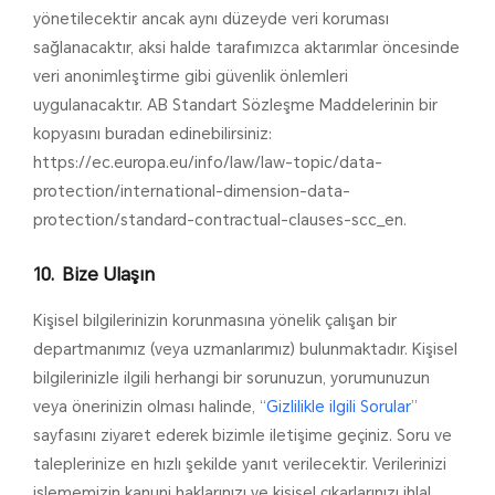
yönetilecektir ancak aynı düzeyde veri koruması
sağlanacaktır, aksi halde tarafımızca aktarımlar öncesinde
veri anonimleştirme gibi güvenlik önlemleri
uygulanacaktır. AB Standart Sözleşme Maddelerinin bir
kopyasını buradan edinebilirsiniz:
https://ec.europa.eu/info/law/law-topic/data-
protection/international-dimension-data-
protection/standard-contractual-clauses-scc_en.
Bize Ulaşın
Kişisel bilgilerinizin korunmasına yönelik çalışan bir
departmanımız (veya uzmanlarımız) bulunmaktadır. Kişisel
bilgilerinizle ilgili herhangi bir sorunuzun, yorumunuzun
veya önerinizin olması halinde, “
Gizlilikle ilgili Sorular
”
sayfasını ziyaret ederek bizimle iletişime geçiniz. Soru ve
taleplerinize en hızlı şekilde yanıt verilecektir. Verilerinizi
işlememizin kanuni haklarınızı ve kişisel çıkarlarınızı ihlal