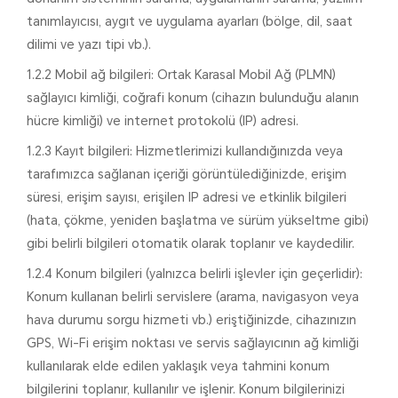
tanımlayıcısı, aygıt ve uygulama ayarları (bölge, dil, saat
dilimi ve yazı tipi vb.).
1.2.2 Mobil ağ bilgileri: Ortak Karasal Mobil Ağ (PLMN)
sağlayıcı kimliği, coğrafi konum (cihazın bulunduğu alanın
hücre kimliği) ve internet protokolü (IP) adresi.
1.2.3 Kayıt bilgileri: Hizmetlerimizi kullandığınızda veya
tarafımızca sağlanan içeriği görüntülediğinizde, erişim
süresi, erişim sayısı, erişilen IP adresi ve etkinlik bilgileri
(hata, çökme, yeniden başlatma ve sürüm yükseltme gibi)
gibi belirli bilgileri otomatik olarak toplanır ve kaydedilir.
1.2.4 Konum bilgileri (yalnızca belirli işlevler için geçerlidir):
Konum kullanan belirli servislere (arama, navigasyon veya
hava durumu sorgu hizmeti vb.) eriştiğinizde, cihazınızın
GPS, Wi-Fi erişim noktası ve servis sağlayıcının ağ kimliği
kullanılarak elde edilen yaklaşık veya tahmini konum
bilgilerini toplanır, kullanılır ve işlenir. Konum bilgilerinizi