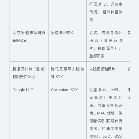
行渠道 ID、运营商
代码)、粗略位置信
息
北京易道博识科技
易道博识SDK
姓名、有效身份证
实名认
有限公司
信息（身份证照
片、身份证号）、
脸部图像
腾讯云计算 (北京)
腾讯云慧眼人脸核
人脸视频和照片
实名认
有限责任公司
身 SDK
Google LLC
Chromium SDK
设备版本、IMSI、
用于登
设备应用安装列
页面的
表、网络设备制造
商、MAC 地址、传
感器信息 (陀螺仪传
感器、加速度传感
器等)、SSID、BSSI