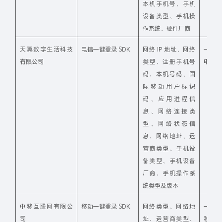
本机手机号、手机
设备类型、手机操
作系统、硬件厂商
天翼数字生活科技
电信一键登录 SDK
网络 IP 地址、网络
一键
有限公司
类型、注册手机号
电信 S
码、本机号码、国
际移动用户标识
码、应用进程信
息、网络连接类
型、网络状态信
息、网络地址、运
营商类型、手机设
备类型、手机设备
厂商、手机操作系
统类型及版本
中移互联网有限公
移动一键登录 SDK
网络类型、网络地
一键
司
址、运营商类型、
移动 S