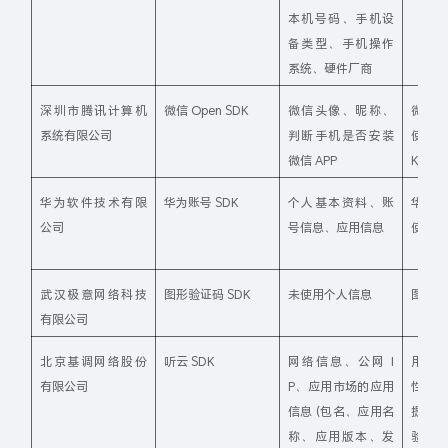
本机号码、手机设
备类型、手机操作
系统、硬件厂商
深圳市腾讯计算机
微信 Open SDK
微信头像、昵称、
微信
系统有限公司
判断手机是否安装
使用微信
微信 APP
K
华为软件技术有限
华为账号 SDK
个人基本资料、账
华为
公司
号信息、应用信息
使用华
武汉极意网络科技
图形验证码 SDK
未使用个人信息
图形验
有限公司
北京基调网络股份
听云 SDK
网络信息、公网 I
用于
有限公司
P、应用市场的应用
性能
信息 (包名、应用名
提供
称、应用版本、发
验