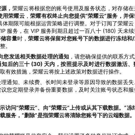
资源，
荣耀云将根据您的账号使用及服务状态，对存储在
未使用荣耀云
，
荣耀有权终止向您提供“荣耀云”服务，并
具体期限可能根据运营策略进行调整。对于订阅了荣耀云 V
P 服务，在 VIP 服务到期且超过一百八十 (180) 
存储容量
时，
荣耀云将保留对您账号下的数据进行冻结和
整。
 天向您发送相关数据处理的通知
，请您确保提供的联系方式
知后的三十 (30) 天内，按照提示及时进行数据激活
取有效措施，荣耀云将按上述政策对数据进行操作。
处理通知、未续费、长时间未登录等原因导致的数据丢失
建议您定期登录并备份重要数据，及时关注账号状态和服
示访问“
荣耀云
”、向“荣耀云”上传或从其下载数据。“冻
载服务，“删除”是指荣耀云将清除您账号下的云端数据。