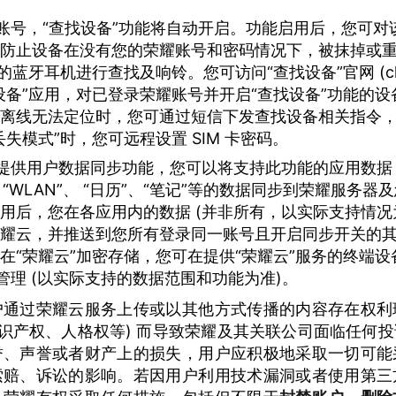
账号，“查找设备”功能将自动开启。功能启用后，您可对
防止设备在没有您的荣耀账号和密码情况下，被抹掉或
蓝牙耳机进行查找及响铃。您可访问“查找设备”官网 (cloud.
设备”应用，对已登录荣耀账号并开启“查找设备”功能的
离线无法定位时，您可通过短信下发查找设备相关指令
失模式”时，您可远程设置 SIM 卡密码。
提供用户数据同步功能，您可以将支持此功能的应用数据，“
、“WLAN”、 “日历”、“笔记”等的数据同步到荣耀服务
用后，您在各应用内的数据 (并非所有，以实际支持情况
耀云，并推送到您所有登录同一账号且开启同步开关的
“荣耀云”加密存储，您可在提供“荣耀云”服务的终端设备和 
查看和管理 (以实际支持的数据范围和功能为准)。
户通过荣耀云服务上传或以其他方式传播的内容存在权利
知识产权、人格权等) 而导致荣耀及其关联公司面临任何
誉、声誉或者财产上的损失，用户应积极地采取一切可能
索赔、诉讼的影响。若因用户利用技术漏洞或者使用第三