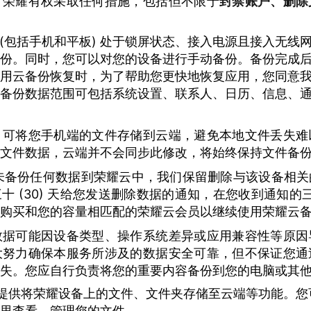
，荣耀有权采取任何措施，包括但不限于
封禁账户、删除
 (包括手机和平板) 处于锁屏状态、接入电源且接入无线
份。同时，您可以对您的设备进行手动备份。备份完成
用云备份恢复时，为了帮助您更快地恢复应用，您同意
备份数据范围可包括系统设置、联系人、日历、信息、
，可将您手机端的文件存储到云端，避免本地文件丢失难
文件数据，云端并不会同步此修改，将始终保持文件备
 天未备份任何数据到荣耀云中，我们保留删除与该设备相
 (30) 天给您发送删除数据的通知，在您收到通知的三十
购买和您的容量相匹配的荣耀云会员以继续使用荣耀云
数据可能因设备类型、操作系统差异或应用兼容性等原因
大努力确保本服务所涉及的数据安全可靠，但不保证您通
失。您应自行负责将您的重要内容备份到您的电脑或其
提供将荣耀设备上的文件、文件夹存储至云端等功能。您
里查看、管理您的文件。