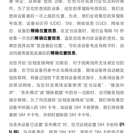
康”绑定，且具备“查找”功能，您也可对其进行定位及响铃操
作。为了定位您查找的设备，经您的荣耀账号授权后，我们会
查询设备最后一次上报的位置，为此，我们会收集您的荣耀账
号信息、设备标识符 (UDID、SN)、网络信息 (SSID)、网络状
态、设备的
精确位置信息
。在定位设备时，我们会每隔 90 秒
收集一次您的
精确位置信息
，直至您结束对此设备的查找。如
果您选择启用“发送最后位置”，可在该设备电池快耗尽时，自
动向服务器发送最后的
精确位置信息
。
当您开启“远程连接网络”功能后，对于因离线而无法被定位的
设备，您可在设备列表中点击离线设备，离线设备将自动触发
短信联网，即通过短信下发查找设备相关指令，为离线设备开
启移动网络。当您对该离线设备使用“定位设备”、“播放铃
声”、“丢失模式”或“擦除数据”中的任一功能时，也可触发短信
指令联网。为了向您提供“远程连接网络”功能，我们将收集您
设备中所插入的 SIM 卡号，如设备 SIM 卡被更换，我们将收集
最新 SIM 卡卡号，并即时删除原 SIM 卡卡号。
当丢失设备已设置“丢失模式”时，您可远程设置 SIM 卡密码
(PI
N 码)
，当设备重启、插取 SIM 卡时，需验证 SIM 卡密码才能