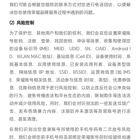
我们可能会根据您提供的联系方式对您进行电话回访，以便解
决您在使用荣耀品牌服务过程中遇到的问题。
风险控制
为了保护您、其他用户和我们的权利，我们会在您设置荣耀账
号密码、注册、登录、找回密码、申诉等场景，收集和使用您
的设备标识符 (IMEI、MEID、UDID、SN、OAID、Android I
D、WLAN MAC 地址)、基站信息 (Cell ID)、设备使用时间、系
统基本信息、应用使用信息、已安装应用列表、设备类型信
息、网络信息 (IP 地址、SSID、BSSID)、运营商信息 (如 IMS
I)、荣耀账号相关信息、活动参与信息 (时间、类型)、优惠券信
息、兑换码信息用于进行风险控制，以防止违反社会公序良俗
的行为、避免传播违法和平台生态的内容、限制欺诈等违法活
动并减少信用风险。同时，我们会对识别出的一些发送垃圾广
告、发布色情暴力内容、注册后并未激活等异常账号进行冻
结，甚至清理。
在我们识别出您登录账号所使用的手机号码有二次放号风险
时，我们会将您的手机号码及其绑定荣耀账号的时间提供给通