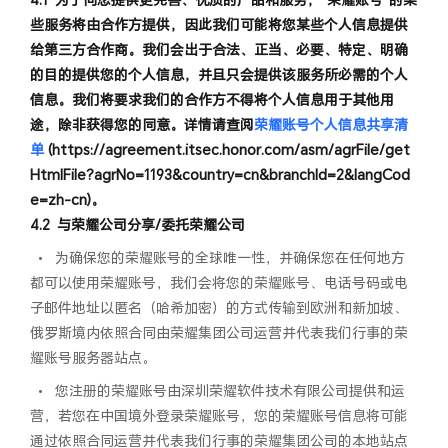
些服务将由合作方提供，因此我们可能将您某些个人信息提供
给第三方合作商。我们会出于合法、正当、必要、特定、明确
的目的提供您的个人信息，并且只会提供该服务所必需的个人
信息。我们将要求我们的合作方不得将个人信息用于其他用
途，除非获得您的同意。详情请查阅
荣耀账号个人信息共享清
单
(https://agreement.itsec.honor.com/asm/agrFile/get
HtmlFile?agrNo=1193&country=cn&branchId=2&langCod
e=zh-cn)。
与荣耀公司分享/委托荣耀公司
•
为确保您的荣耀账号的全球唯一性，并确保您在任何地方
都可以使用荣耀账号，我们会将您的荣耀账号、电话号码或电
子邮件地址以匿名（哈希加密）的方式传输到欧洲和新加坡、
俄罗斯境内依照合同由荣耀集团公司运营并代表我们行事的荣
耀账号服务器站点。
•
您注册的荣耀账号由深圳荣耀软件技术有限公司提供和运
营，若您在中国境外登录荣耀账号，您的荣耀账号信息将可能
通过依照合同运营并代表我们行事的荣耀集团公司的本地站点