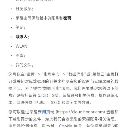
•
日历数据；
•
荣耀密码保险箱中的账号和
密码
；
•
笔记；
•
联系人
；
•
WLAN；
•
图库；
•
我的文件。
您可以在“设置” > “账号中心” > “数据同步”或“荣耀云”主页打
开或关闭对应数据项的开关来控制在您的设备与云端之间的数
据同步。为了提供“数据同步”服务，我们需要处理您的以下信
息：设备标识符 (UDID、SN)、荣耀账号相关信息、操作系统版
本、网络信息 (IP 地址、SSID) 和您同步的数据。
您可以通过荣耀云
网页
端 (https://cloud.honor.com) 查看和
下载您同步的文件，为此我们会收集您的荣耀账号相关信息、
浏览器设置信息、IP 地址、Cookie 信息。若您是荣耀云 VIP