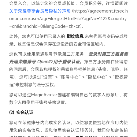
会员入会，以统计您的会员成长值、会员积分等，详情请阅读
关于荣耀尊享会员与隐私的声明
(https://agreement.itsec.h
onor.com/asm/agrFile/getHtmlFile?agrNo=1122&country
=cn&branchId=0&langCode=zh-cn)。
此外，您也可以使用已录入的
指纹信息
来替代账号密码完成登
录，这些信息仅会保存在您设备的安全可信区域内。
您也可以使用荣耀账号登录第三方服务，
登录时第三方服务需
处理荣耀账号 OpenID 用于登录认证
。第三方服务商在征得您
的同意后，会获取您授权的荣耀账号相关信息 (头像、昵称、账
号)，您可以通过“设置” > “账号中心” > “隐私中心” > “授权管
理”来控制您的账号授权。
您可以通过MagicAvatar创建和编辑自己的数字人形象后，将
数字人图像用于账号头像设置。
实名认证
您可在荣耀账号内完成实名认证，以便您更便捷地在应用内使
用您的实名信息。当您使用实名认证服务时，我们会加密传输