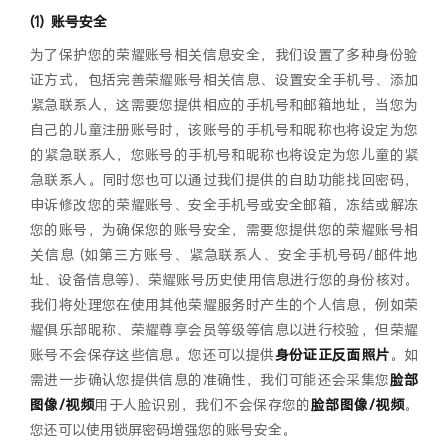
账号安全
为了保护您的荣耀账号相关信息安全，我们设置了多种身份验
证方式，包括完善荣耀账号相关信息、设置安全手机号、添加
紧急联系人，这需要您提供相应的手机号和邮箱地址，当您为
自己的儿童注册账号时，该账号的手机号和昵称也将设定为您
的紧急联系人，您账号的手机号和昵称也将设定为您儿童的紧
急联系人。同时您也可以通过我们提供的自助功能找回密码，
申诉修改您的荣耀账号、安全手机号或安全邮箱，冻结或解冻
您的账号，为确保您的账号安全，需要您提供您的荣耀账号相
关信息 (如第三方账号、紧急联系人、安全手机号码/邮件地
址、设备信息等)、荣耀账号历史使用信息进行您的身份核对。
我们将处理您在使用其他荣耀服务时产生的个人信息，例如荣
耀俱乐部昵称、荣耀尊享会员等级等信息以进行校验，但荣耀
账号不会保存这些信息。您还可以提供
身份证正反面照片
。如
需进一步确认您提供信息的准确性，我们可能还会采集您
脸部
图像/视频
用于人脸识别，我们不会保存您的
脸部图像/视频
。
您还可以使用锁屏密码增强您的账号安全。