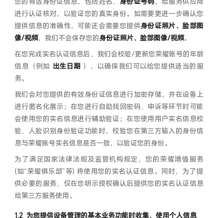
您的有效身份证信息，包括姓名、
身份证号码
，给服务供应商
进行认证核对，以验证您的真实身份。如需要更进一步确认您
提供信息的准确性，可能还会需要您提供
身份证照片
、
脸部图
像/视频
，我们不会保存您的
身份证照片
、
脸部图像/视频
。
在您完成实名认证信息后，我们会校验/更新您荣耀账号的年龄
信息（例如
出生日期
），以确保我们可以给您提供适当的服
务。
我们会对您提供的有效身份证信息进行加密存储，并在设备上
进行匿名化展示；在您进行自助找回密码、申诉等环节时可能
会使用您的实名信息进行辅助验证；在您使用用户实名信息校
验、人脸识别身份验证功能时，校验您在第三方输入的身份信
息与荣耀账号实名信息是否一致，以验证您的身份。
为了满足国家法律法规及监管机构规定，您的荣耀增值服务
(如“荣耀俱乐部”等) 将使用您的实名认证信息。同时，为了提
供必要的服务，仅在您明示授权确认后提供您的实名认证信息
给第三方服务使用。
为您提供设备管理的基本业务功能时收集、使用个人信息